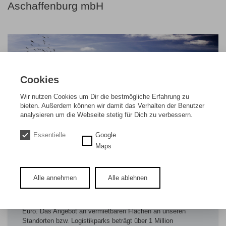
Aschaffenburg mbH
Cookies
Wir nutzen Cookies um Dir die bestmögliche Erfahrung zu
bieten. Außerdem können wir damit das Verhalten der Benutzer
analysieren um die Webseite stetig für Dich zu verbessern.
Essentielle
Google
Maps
Die Westarp Unternehmensgruppe in Aschaffenburg ist seit
über 100 Jahren Wertstoffhändler, Immobilienentwickler sowie
Inhaber und Betreiber von zahlreichen Produktions-, Büro-
und Logistikparks im Rhein-Main-Gebiet.
Alle annehmen
Alle ablehnen
Das Unternehmen beschäftigt über 400 Mitarbeiterinnen und
Mitarbeiter bei einem Jahresumsatz von ca. 300 Millionen
Euro. Das Angebot an vermietbaren Flächen an unseren
Standorten bzw. Logistikparks beträgt über 1 Million